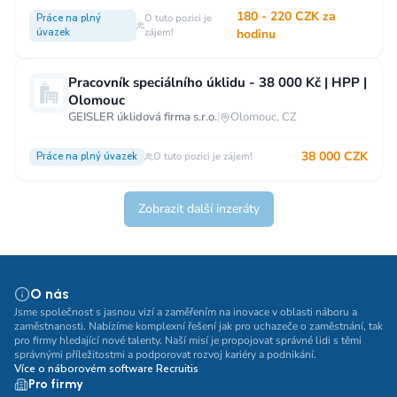
180 - 220 CZK za
Práce na plný
O tuto pozici je
úvazek
zájem!
hodinu
Pracovník speciálního úklidu - 38 000 Kč | HPP |
Olomouc
GEISLER úklidová firma s.r.o.
|
Olomouc, CZ
38 000 CZK
Práce na plný úvazek
O tuto pozici je zájem!
Zobrazit další inzeráty
O nás
Jsme společnost s jasnou vizí a zaměřením na inovace v oblasti náboru a
zaměstnanosti. Nabízíme komplexní řešení jak pro uchazeče o zaměstnání, tak
pro firmy hledající nové talenty. Naší misí je propojovat správné lidi s těmi
správnými příležitostmi a podporovat rozvoj kariéry a podnikání.
Více o náborovém software Recruitis
Pro firmy