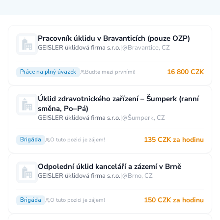
Měsíční plat
Pracovník úklidu v Bravanticích (pouze OZP)
GEISLER úklidová firma s.r.o.
|
Bravantice, CZ
neuvedeno
0 až 30 000 CZK
30 000 CZK a více
16 800 CZK
Práce na plný úvazek
Buďte mezi prvními!
40 000 CZK a více
60 000 CZK a více
80 000 CZK a více
Úklid zdravotnického zařízení – Šumperk (ranní
směna, Po–Pá)
Ostatní mzdy
GEISLER úklidová firma s.r.o.
|
Šumperk, CZ
za hodinu
za manday
za rok
135 CZK za hodinu
Brigáda
O tuto pozici je zájem!
Typ úvazku
Odpolední úklid kanceláří a zázemí v Brně
Práce na plný úvazek
Práce na zkrácený úvazek
GEISLER úklidová firma s.r.o.
|
Brno, CZ
Práce na živnost
Práce přes internet
Práce doma
150 CZK za hodinu
Brigáda
O tuto pozici je zájem!
Krátkodobá práce
Brigáda
Stáž / Trainee