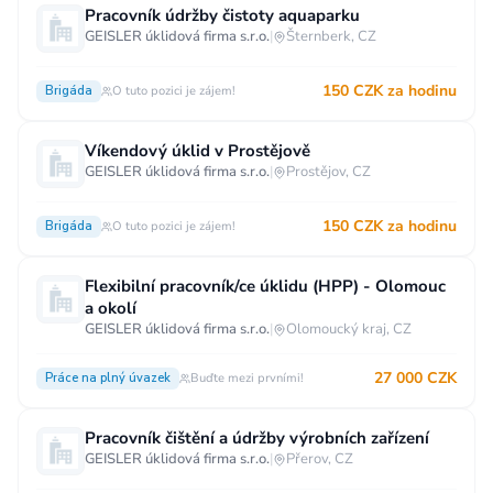
Pracovník údržby čistoty aquaparku
Vzdělání
GEISLER úklidová firma s.r.o.
|
Šternberk, CZ
Vzdělání není podstatné
Základní
150 CZK za hodinu
Brigáda
O tuto pozici je zájem!
Odborné vyučení bez maturity
Středoškolské nebo odborné vyučení s maturitou
Víkendový úklid v Prostějově
GEISLER úklidová firma s.r.o.
|
Prostějov, CZ
Vyšší odborné
Bakalářské
Vysokoškolské / universitní
150 CZK za hodinu
Brigáda
O tuto pozici je zájem!
MBA, MBT, postgraduální studium
Flexibilní pracovník/ce úklidu (HPP) - Olomouc
a okolí
GEISLER úklidová firma s.r.o.
|
Olomoucký kraj, CZ
27 000 CZK
Práce na plný úvazek
Buďte mezi prvními!
Pracovník čištění a údržby výrobních zařízení
GEISLER úklidová firma s.r.o.
|
Přerov, CZ