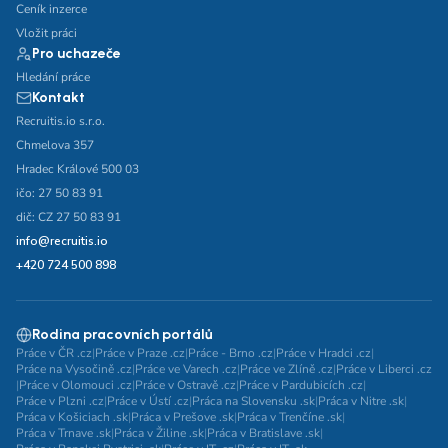
Ceník inzerce
Vložit práci
Pro uchazeče
Hledání práce
Kontakt
Recruitis.io s.r.o.
Chmelova 357
Hradec Králové 500 03
ičo: 27 50 83 91
dič: CZ 27 50 83 91
info@recruitis.io
+420 724 500 898
Rodina pracovních portálů
Práce v ČR .cz
|
Práce v Praze .cz
|
Práce - Brno .cz
|
Práce v Hradci .cz
|
Práce na Vysočině .cz
|
Práce ve Varech .cz
|
Práce ve Zlíně .cz
|
Práce v Liberci .cz
|
Práce v Olomouci .cz
|
Práce v Ostravě .cz
|
Práce v Pardubicích .cz
|
Práce v Plzni .cz
|
Práce v Ústí .cz
|
Práca na Slovensku .sk
|
Práca v Nitre .sk
|
Práca v Košiciach .sk
|
Práca v Prešove .sk
|
Práca v Trenčíne .sk
|
Práca v Trnave .sk
|
Práca v Žiline .sk
|
Práca v Bratislave .sk
|