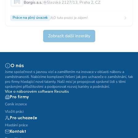
Borgis a.s.
|
Slezská 2127/13, Praha 2, CZ
Práce na plný úvazek
O tuto pozici je zájem!
Zobrazit další inzeráty
O nás
Jsme společnost s jasnou vizí a zaměřením na inovace v oblasti náboru a
zaměstnanosti. Nabízíme komplexní řešení jak pro uchazeče o zaměstnání, tak
pro firmy hledající nové talenty. Naší misí je propojovat správné lidi s těmi
správnými příležitostmi a podporovat rozvoj kariéry a podnikání.
Více o náborovém software Recruitis
Pro firmy
Ceník inzerce
Vložit práci
Pro uchazeče
Hledání práce
Kontakt