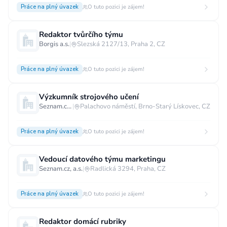
Práce na plný úvazek
O tuto pozici je zájem!
Redaktor tvůrčího týmu
Borgis a.s.
|
Slezská 2127/13, Praha 2, CZ
Práce na plný úvazek
O tuto pozici je zájem!
Výzkumník strojového učení
Seznam.cz, a.s.
|
Palachovo náměstí, Brno-Starý Lískovec, CZ
Práce na plný úvazek
O tuto pozici je zájem!
Vedoucí datového týmu marketingu
Seznam.cz, a.s.
|
Radlická 3294, Praha, CZ
Práce na plný úvazek
O tuto pozici je zájem!
Redaktor domácí rubriky