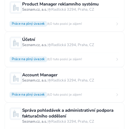
Product Manager reklamního systému
Vzdělání
Seznam.cz, a.s.
|
Radlická 3294, Praha, CZ
Vzdělání není podstatné
Základní
Práce na plný úvazek
O tuto pozici je zájem!
Odborné vyučení bez maturity
Středoškolské nebo odborné vyučení s maturitou
Účetní
Seznam.cz, a.s.
|
Radlická 3294, Praha, CZ
Vyšší odborné
Bakalářské
Vysokoškolské / universitní
Práce na plný úvazek
O tuto pozici je zájem!
MBA, MBT, postgraduální studium
Account Manager
Seznam.cz, a.s.
|
Radlická 3294, Praha, CZ
Práce na plný úvazek
O tuto pozici je zájem!
Správa pohledávek a administrativní podpora
fakturačního oddělení
Seznam.cz, a.s.
|
Radlická 3294, Praha, CZ