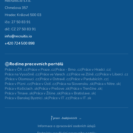
Recruitis.io s.r.o.
Chmelova 357
Hradec Králové 500 03
ičo: 27 50 83 91
dič: CZ 27 50 83 91
info@recruitis.io
+420 724 500 898
Rodina pracovních portálů
Práce v ČR .cz
|
Práce v Praze .cz
|
Práce - Brno .cz
|
Práce v Hradci .cz
|
Práce na Vysočině .cz
|
Práce ve Varech .cz
|
Práce ve Zlíně .cz
|
Práce v Liberci .cz
|
Práce v Olomouci .cz
|
Práce v Ostravě .cz
|
Práce v Pardubicích .cz
|
Práce v Plzni .cz
|
Práce v Ústí .cz
|
Práca na Slovensku .sk
|
Práca v Nitre .sk
|
Práca v Košiciach .sk
|
Práca v Prešove .sk
|
Práca v Trenčíne .sk
|
Práca v Trnave .sk
|
Práca v Žiline .sk
|
Práca v Bratislave .sk
|
Práca v Banskej Bystrici .sk
|
Práce v IT .cz
|
Práca v IT .sk
Informace o zpracování osobních údajů