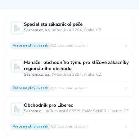
Měsíční plat
Specialista zákaznické péče
Seznam.cz, a.s.
|
Radlická 3294, Praha, CZ
neuvedeno
0 až 30 000 CZK
30 000 CZK a více
Práce na plný úvazek
O tuto pozici je zájem!
40 000 CZK a více
60 000 CZK a více
80 000 CZK a více
Manažer obchodního týmu pro klíčové zákazníky
regionálního obchodu
Ostatní mzdy
Seznam.cz, a.s.
|
Radlická 3294, Praha, CZ
za hodinu
za manday
za rok
Práce na plný úvazek
O tuto pozici je zájem!
Typ úvazku
Obchodník pro Liberec
Práce na plný úvazek
Práce na zkrácený úvazek
Seznam.cz, a.s.
|
Rumunská 655/9, Palác SYNER, Liberec, CZ
Práce na živnost
Práce přes internet
Práce doma
Práce na plný úvazek
O tuto pozici je zájem!
Krátkodobá práce
Brigáda
Stáž / Trainee