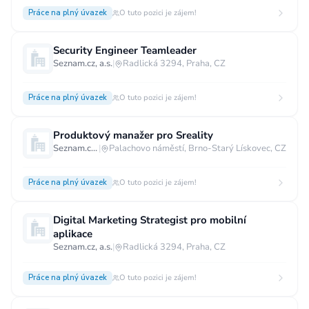
Práce na plný úvazek
O tuto pozici je zájem!
Security Engineer Teamleader
Seznam.cz, a.s.
|
Radlická 3294, Praha, CZ
Práce na plný úvazek
O tuto pozici je zájem!
Produktový manažer pro Sreality
Seznam.cz, a.s.
|
Palachovo náměstí, Brno-Starý Lískovec, CZ
Práce na plný úvazek
O tuto pozici je zájem!
Digital Marketing Strategist pro mobilní
aplikace
Seznam.cz, a.s.
|
Radlická 3294, Praha, CZ
Práce na plný úvazek
O tuto pozici je zájem!