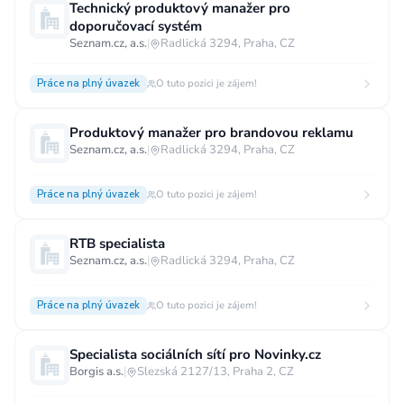
Technický produktový manažer pro
doporučovací systém
Seznam.cz, a.s.
|
Radlická 3294, Praha, CZ
Práce na plný úvazek
O tuto pozici je zájem!
Produktový manažer pro brandovou reklamu
Seznam.cz, a.s.
|
Radlická 3294, Praha, CZ
Práce na plný úvazek
O tuto pozici je zájem!
RTB specialista
Seznam.cz, a.s.
|
Radlická 3294, Praha, CZ
Práce na plný úvazek
O tuto pozici je zájem!
Specialista sociálních sítí pro Novinky.cz
Borgis a.s.
|
Slezská 2127/13, Praha 2, CZ