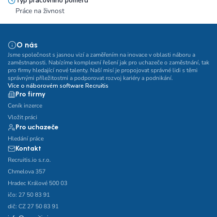
Typ pracovního poměru
Práce na živnost
O nás
Jsme společnost s jasnou vizí a zaměřením na inovace v oblasti náboru a
zaměstnanosti. Nabízíme komplexní řešení jak pro uchazeče o zaměstnání, tak
pro firmy hledající nové talenty. Naší misí je propojovat správné lidi s těmi
správnými příležitostmi a podporovat rozvoj kariéry a podnikání.
Více o náborovém software Recruitis
Pro firmy
Ceník inzerce
Vložit práci
Pro uchazeče
Hledání práce
Kontakt
Recruitis.io s.r.o.
Chmelova 357
Hradec Králové 500 03
ičo: 27 50 83 91
dič: CZ 27 50 83 91