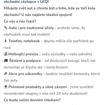
obchodní zástupce v LKQ!
Milujete svět aut a chcete být u toho, kde se točí kola
obchodu? U nás najdete ideální spojení!
Co vás u nás čeká?
🔧 Auto i pro soukromé účely
– protože víme, že
obchodník musí být mobilní
📱 Telefon, notebook
– abyste měl/a vše potřebné po
ruce
💰 Motivující provize
– vaše výsledky = vaše odměna
🎓 Školení a podpora
– od zkušených kolegů, kteří vás
nenechají ve štychu ale i různá školení
🎉 Akce pro zákazníky
– budete součástí komunity, která
žije auty
🌍
Prémiové produkty a silné zázemí
– jsme součástí
mezinárodní skupiny s více než 20 lety zkušeností
Co bude vaším denním chlebem?