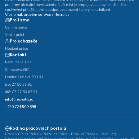
pro firmy hledající nové talenty. Naší misí je propojovat správné lidi s těmi
správnými příležitostmi a podporovat rozvoj kariéry a podnikání.
Více o náborovém software Recruitis
Pro firmy
Ceník inzerce
Vložit práci
Pro uchazeče
Hledání práce
Kontakt
Recruitis.io s.r.o.
Chmelova 357
Hradec Králové 500 03
ičo: 27 50 83 91
dič: CZ 27 50 83 91
info@recruitis.io
+420 724 500 898
Rodina pracovních portálů
Práce v ČR .cz
|
Práce v Praze .cz
|
Práce - Brno .cz
|
Práce v Hradci .cz
|