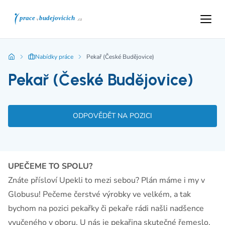
Nabídky práce
Pekař (České Budějovice)
Pekař (České Budějovice)
ODPOVĚDĚT NA POZICI
UPEČEME TO SPOLU?
Znáte přísloví Upekli to mezi sebou? Plán máme i my v
Globusu! Pečeme čerstvé výrobky ve velkém, a tak
bychom na pozici pekařky či pekaře rádi našli nadšence
vyučeného v oboru. U nás je pekařina skutečné řemeslo,