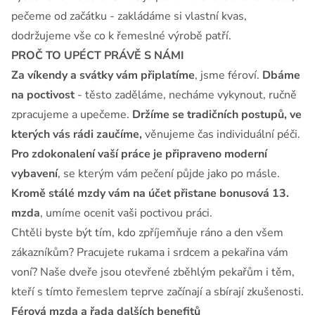
pečeme od začátku - zakládáme si vlastní kvas,
dodržujeme vše co k řemeslné výrobě patří.
PROČ TO UPÉCT PRÁVĚ S NÁMI
Za víkendy a svátky vám připlatíme
, jsme féroví.
Dbáme
na poctivost
- těsto zaděláme, necháme vykynout, ručně
zpracujeme a upečeme.
Držíme se tradičních postupů, ve
kterých vás rádi zaučíme,
věnujeme čas individuální péči.
Pro zdokonalení vaší práce je připraveno moderní
vybavení
, se kterým vám pečení půjde jako po másle.
Kromě stálé mzdy vám na účet přistane bonusová 13.
mzda
, umíme ocenit vaši poctivou práci.
Chtěli byste být tím, kdo zpříjemňuje ráno a den všem
zákazníkům? Pracujete rukama i srdcem a pekařina vám
voní? Naše dveře jsou otevřené zběhlým pekařům i těm,
kteří s tímto řemeslem teprve začínají a sbírají zkušenosti.
Férová mzda a řada dalších benefitů