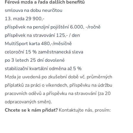
Férová mzda a řada dalších benefitů
smlouva na dobu neurčitou
13. mzda 29 900,-
příspěvek na penzijní pojištění 6.000, -/ročně
příspěvek na stravování 125,- / den
MultiSport karta 480,-/měsíčně
celoroční 15 % zaměstnanecká sleva
po 3 letech 25 dní dovolené
stabilizační kvartální odměna až 5 %
Mzda je uvedená po zkušební době vč. průměrných
příplatků za práci o víkendech, příspěvku na údržbu
pracovních oděvů a příspěvku na stravování (za 20
odpracovaných směn).
Chcete se k nám přidat?
Kontaktujte nás, prosím: