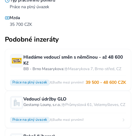
Typ pracovního poměru
Práce na plný úvazek
Mzda
35 700 CZK
Podobné inzeráty
Hledáme vedoucí směn s němčinou - až 48 600
Kč
BB - Brno Masarykova
|
Masarykova 7, Brno-střed, CZ
39 500 - 48 600 CZK
Práce na plný úvazek
Buďte mezi prvními!
Vedoucí údržby GLO
Gestamp Louny, s.r.o.
|
Průmyslová 61, Velemyšleves, CZ
Práce na plný úvazek
Buďte mezi prvními!