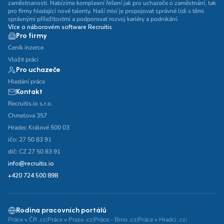
zaměstnanosti. Nabízíme komplexní řešení jak pro uchazeče o zaměstnání, tak
pro firmy hledající nové talenty. Naší misí je propojovat správné lidi s těmi
správnými příležitostmi a podporovat rozvoj kariéry a podnikání.
Více o náborovém software Recruitis
Pro firmy
Ceník inzerce
Vložit práci
Pro uchazeče
Hledání práce
Kontakt
Recruitis.io s.r.o.
Chmelova 357
Hradec Králové 500 03
ičo: 27 50 83 91
dič: CZ 27 50 83 91
info@recruitis.io
+420 724 500 898
Rodina pracovních portálů
Práce v ČR .cz
|
Práce v Praze .cz
|
Práce - Brno .cz
|
Práce v Hradci .cz
|