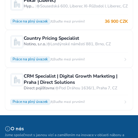
Pekař (Liberec)
Hypermarket - Liberec
|
Sousedská 600, Liberec XI-Růžodol I, Liberec, CZ
36 900 CZK
Práce na plný úvazek
Buďte mezi prvními!
Country Pricing Specialist
Notino, s.r.o.
|
Londýnské náměstí 881, Brno, CZ
Práce na plný úvazek
Buďte mezi prvními!
CRM Specialist | Digital Growth Marketing |
Praha | Direct Solutions
Direct pojišťovna
|
Pod Dráhou 1636/1, Praha 7, CZ
Práce na plný úvazek
Buďte mezi prvními!
O nás
Jsme společnost s jasnou vizí a zaměřením na inovace v oblasti náboru a