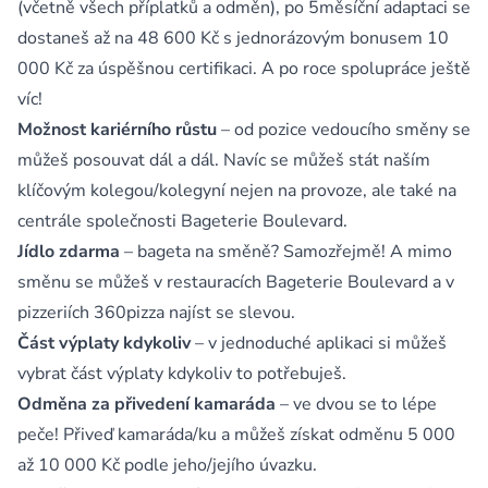
(včetně všech příplatků a odměn), po 5měsíční adaptaci se
dostaneš až na 48 600 Kč s jednorázovým bonusem 10
000 Kč za úspěšnou certifikaci. A po roce spolupráce ještě
víc!
Možnost kariérního růstu
– od pozice vedoucího směny se
můžeš posouvat dál a dál. Navíc se můžeš stát naším
klíčovým kolegou/kolegyní nejen na provoze, ale také na
centrále společnosti Bageterie Boulevard.
Jídlo zdarma
– bageta na směně? Samozřejmě! A mimo
směnu se můžeš v restauracích Bageterie Boulevard a v
pizzeriích 360pizza najíst se slevou.
Část výplaty kdykoliv
– v jednoduché aplikaci si můžeš
vybrat část výplaty kdykoliv to potřebuješ.
Odměna za přivedení kamaráda
– ve dvou se to lépe
peče! Přiveď kamaráda/ku a můžeš získat odměnu 5 000
až 10 000 Kč podle jeho/jejího úvazku.