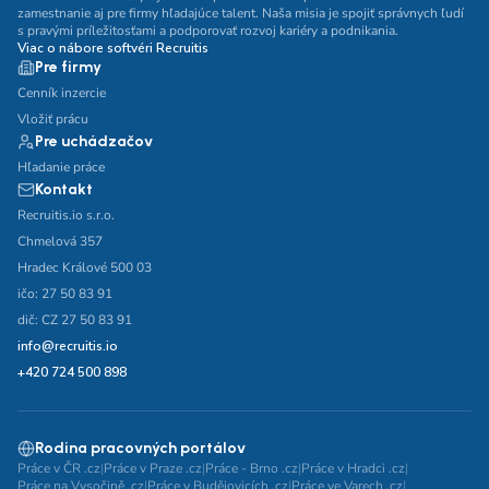
zamestnanie aj pre firmy hľadajúce talent. Naša misia je spojiť správnych ľudí
s pravými príležitosťami a podporovať rozvoj kariéry a podnikania.
Viac o nábore softvéri Recruitis
Pre firmy
Cenník inzercie
Vložiť prácu
Pre uchádzačov
Hľadanie práce
Kontakt
Recruitis.io s.r.o.
Chmelová 357
Hradec Králové 500 03
ičo: 27 50 83 91
dič: CZ 27 50 83 91
info@recruitis.io
+420 724 500 898
Rodina pracovných portálov
Práce v ČR .cz
|
Práce v Praze .cz
|
Práce - Brno .cz
|
Práce v Hradci .cz
|
Práce na Vysočině .cz
|
Práce v Budějovicích .cz
|
Práce ve Varech .cz
|