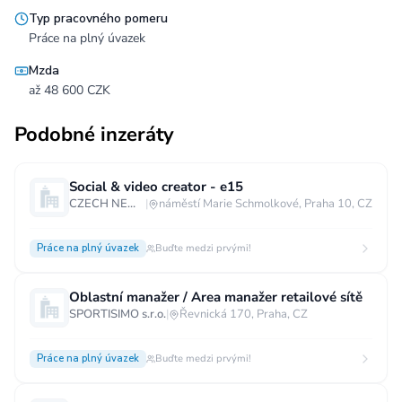
Typ pracovného pomeru
Práce na plný úvazek
Mzda
až 48 600 CZK
Podobné inzeráty
Social & video creator - e15
CZECH NEWS CENTER a.s.
|
náměstí Marie Schmolkové, Praha 10, CZ
Práce na plný úvazek
Buďte medzi prvými!
Oblastní manažer / Area manažer retailové sítě
SPORTISIMO s.r.o.
|
Řevnická 170, Praha, CZ
Práce na plný úvazek
Buďte medzi prvými!