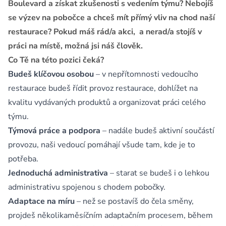
Boulevard a získat zkušenosti s vedením týmu? Nebojíš
se výzev na pobočce a chceš mít přímý vliv na chod naší
restaurace? Pokud máš rád/a akci, a nerad/a stojíš v
práci na místě, možná jsi náš člověk.
Co Tě na této pozici čeká?
Budeš klíčovou osobou
– v nepřítomnosti vedoucího
restaurace budeš řídit provoz restaurace, dohlížet na
kvalitu vydávaných produktů a organizovat práci celého
týmu.
Týmová práce a podpora
– nadále budeš aktivní součástí
provozu, naši vedoucí pomáhají všude tam, kde je to
potřeba.
Jednoduchá administrativa
– starat se budeš i o lehkou
administrativu spojenou s chodem pobočky.
Adaptace na míru
– než se postavíš do čela směny,
projdeš několikaměsíčním adaptačním procesem, během