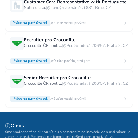
Customer Care Representative with Portuguese
Notino, s.r.o.
|
Londýnské náměstí 881, Brno, CZ
Práce na plný úvazek
Buďte medzi prvými!
Recruiter pro Crocodille
Crocodille ČR spol. s.r.o.
|
Poděbradská 206/57, Praha 9, CZ
Práce na plný úvazek
O túto pozíciu je záujem!
Senior Recruiter pro Crocodille
Crocodille ČR spol. s.r.o.
|
Poděbradská 206/57, Praha 9, CZ
Práce na plný úvazek
Buďte medzi prvými!
O nás
Sme spoločnosť so silnou víziou a zameraním na inovácie v oblasti náboru a
zamestnanosti. Poskytujeme komplexné riešenia pre uchádzačov o