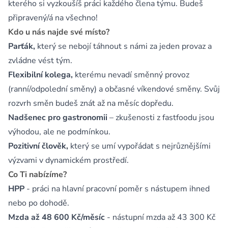
kterého si vyzkoušíš práci každého člena týmu. Budeš
připravený/á na všechno!
Kdo u nás najde své místo?
Parťák,
který se nebojí táhnout s námi za jeden provaz a
zvládne vést tým.
Flexibilní kolega,
kterému nevadí směnný provoz
(ranní/odpolední směny) a občasné víkendové směny. Svůj
rozvrh směn budeš znát až na měsíc dopředu.
Nadšenec pro gastronomii
– zkušenosti z fastfoodu jsou
výhodou, ale ne podmínkou.
Pozitivní člověk,
který se umí vypořádat s nejrůznějšími
výzvami v dynamickém prostředí.
Co Ti nabízíme?
HPP
- práci na hlavní pracovní poměr s nástupem ihned
nebo po dohodě.
Mzda až 48 600 Kč/měsíc
- nástupní mzda až 43 300 Kč